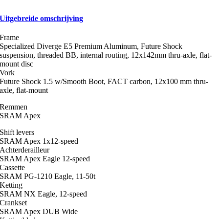
Uitgebreide omschrijving
Frame
Specialized Diverge E5 Premium Aluminum, Future Shock
suspension, threaded BB, internal routing, 12x142mm thru-axle, flat-
mount disc
Vork
Future Shock 1.5 w/Smooth Boot, FACT carbon, 12x100 mm thru-
axle, flat-mount
Remmen
SRAM Apex
Shift levers
SRAM Apex 1x12-speed
Achterderailleur
SRAM Apex Eagle 12-speed
Cassette
SRAM PG-1210 Eagle, 11-50t
Ketting
SRAM NX Eagle, 12-speed
Crankset
SRAM Apex DUB Wide