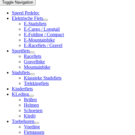
Toggle Navigation
Speed Pedelec
Elektrische Fiets
E-Stadsfiets
E-Cargo / Longtail
E-Folding / Compact
E-Mountainbike
E-Racefiets / Gravel
Sportfiets
Racefiets
Gravelbike
Mountainbike
Stadsfiets
Klassieke Stadsfiets
Trekkingfiets
Kinderfiets
KLeding
Brillen
Helmen
Schoenen
Kledij
Toebehoren
Voeding
Fietstassen