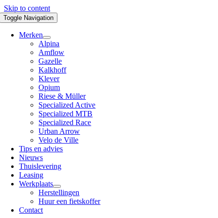
Skip to content
Toggle Navigation
Merken
Alpina
Amflow
Gazelle
Kalkhoff
Klever
Opium
Riese & Müller
Specialized Active
Specialized MTB
Specialized Race
Urban Arrow
Velo de Ville
Tips en advies
Nieuws
Thuislevering
Leasing
Werkplaats
Herstellingen
Huur een fietskoffer
Contact