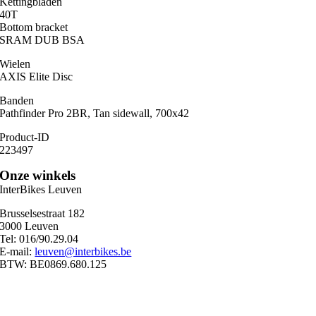
Kettingbladen
40T
Bottom bracket
SRAM DUB BSA
Wielen
AXIS Elite Disc
Banden
Pathfinder Pro 2BR, Tan sidewall, 700x42
Product-ID
223497
Onze winkels
InterBikes Leuven
Brusselsestraat 182
3000 Leuven
Tel: 016/90.29.04
E-mail:
leuven@interbikes.be
BTW: BE0869.680.125
Ma
09:00 – 12:30
13:00 – 18:30
Di
09:00 – 12:30
13:00 – 18:30
Wo
09:00 – 12:30
13:00 – 18:30