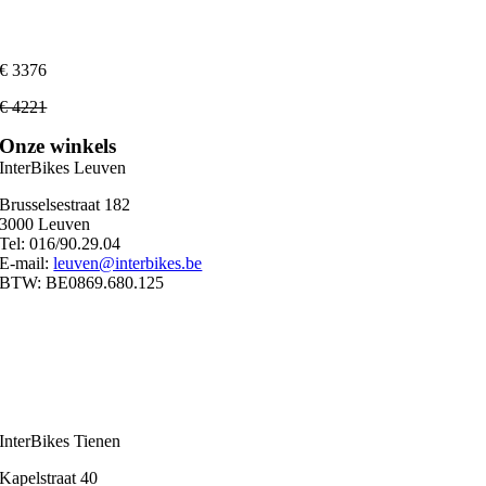
€ 3376
€ 4221
Onze winkels
InterBikes Leuven
Brusselsestraat 182
3000 Leuven
Tel: 016/90.29.04
E-mail:
leuven@interbikes.be
BTW: BE0869.680.125
Ma
09:00 – 12:30
13:00 – 18:30
Di
09:00 – 12:30
13:00 – 18:30
Wo
09:00 – 12:30
13:00 – 18:30
Do
09:00 – 12:30
13:00 – 18:30
Vr
09:00 – 12:30
13:00 – 18:30
Za
10:00 – 17:00
Zondag
Gesloten
InterBikes Tienen
Kapelstraat 40