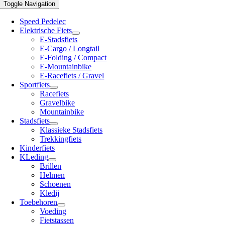
Toggle Navigation
Speed Pedelec
Elektrische Fiets
E-Stadsfiets
E-Cargo / Longtail
E-Folding / Compact
E-Mountainbike
E-Racefiets / Gravel
Sportfiets
Racefiets
Gravelbike
Mountainbike
Stadsfiets
Klassieke Stadsfiets
Trekkingfiets
Kinderfiets
KLeding
Brillen
Helmen
Schoenen
Kledij
Toebehoren
Voeding
Fietstassen