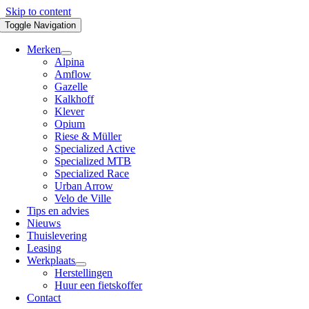
Skip to content
Toggle Navigation
Merken
Alpina
Amflow
Gazelle
Kalkhoff
Klever
Opium
Riese & Müller
Specialized Active
Specialized MTB
Specialized Race
Urban Arrow
Velo de Ville
Tips en advies
Nieuws
Thuislevering
Leasing
Werkplaats
Herstellingen
Huur een fietskoffer
Contact