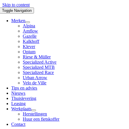
Skip to content
Toggle Navigation
Merken
Alpina
Amflow
Gazelle
Kalkhoff
Klever
Opium
Riese & Müller
Specialized Active
Specialized MTB
Specialized Race
Urban Arrow
Velo de Ville
Tips en advies
Nieuws
Thuislevering
Leasing
Werkplaats
Herstellingen
Huur een fietskoffer
Contact