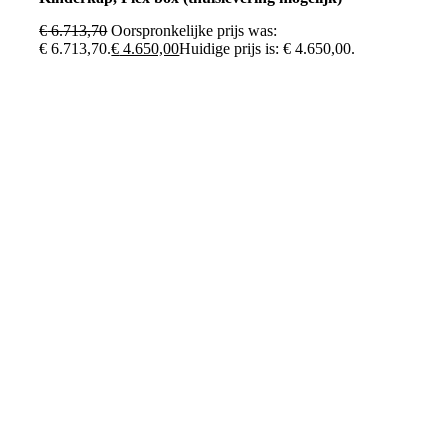
€
6.713,70
Oorspronkelijke prijs was:
€ 6.713,70.
€
4.650,00
Huidige prijs is: € 4.650,00.