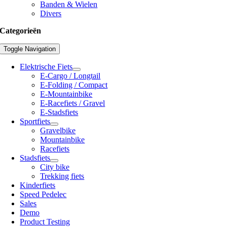
Banden & Wielen
Divers
Categorieën
Toggle Navigation
Elektrische Fiets
E-Cargo / Longtail
E-Folding / Compact
E-Mountainbike
E-Racefiets / Gravel
E-Stadsfiets
Sportfiets
Gravelbike
Mountainbike
Racefiets
Stadsfiets
City bike
Trekking fiets
Kinderfiets
Speed Pedelec
Sales
Demo
Product Testing