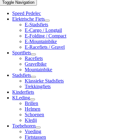
Toggle Navigation
Speed Pedelec
Elektrische Fiets
E-Stadsfiets
E-Cargo / Longtail
E-Folding / Compact
E-Mountainbike
E-Racefiets / Gravel
Sportfiets
Racefiets
Gravelbike
Mountainbike
Stadsfiets
Klassieke Stadsfiets
Trekkingfiets
Kinderfiets
KLeding
Brillen
Helmen
Schoenen
Kledij
Toebehoren
Voeding
Fietstassen