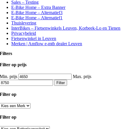
Sales – Testing
E-Bike Home – Extra Banner
E-Bike Home – Alternatief3
E-Bike Home – Alternatief1
Thuislevering
InterBikes – Fietsenwinkels Leuven, Korbeek-Lo en Tienen
Privacybeleid
Fietsenwinkel in Leuven
Merken | Amflow e-mtb dealer Leuven
Filters
Filter op prijs
Min. prijs
Max. prijs
Filter
Filter op
Filter op