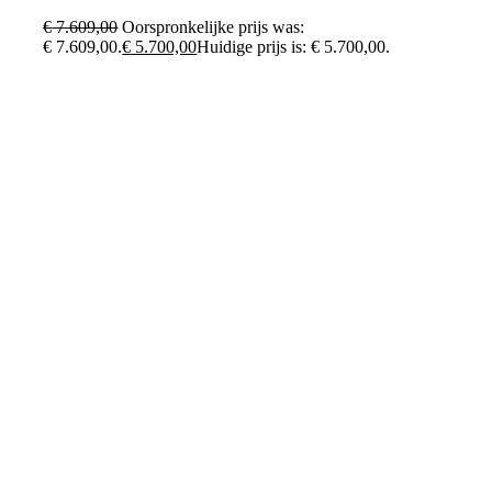
€
7.609,00
Oorspronkelijke prijs was:
€ 7.609,00.
€
5.700,00
Huidige prijs is: € 5.700,00.