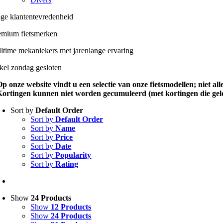
ge klantentevredenheid
emium fietsmerken
lltime mekaniekers met jarenlange ervaring
kel zondag gesloten
Op onze website vindt u een selectie van onze fietsmodellen; niet al
Kortingen kunnen niet worden gecumuleerd (met kortingen die geld
Sort by
Default Order
Sort by
Default Order
Sort by
Name
Sort by
Price
Sort by
Date
Sort by
Popularity
Sort by
Rating
Show
24 Products
Show
12 Products
Show
24 Products