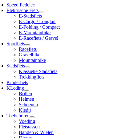
Speed Pedelec
Elektrische Fiets
E-Stadsfiets
E-Cargo / Longtail
E-Folding / Compact
E-Mountainbike
E-Racefiets / Gravel
Sportfiets
Racefiets
Gravelbike
Mountainbike
Stadsfiets
Klassieke Stadsfiets
Trekkingfiets
Kinderfiets
KLeding
Brillen
Helmen
Schoenen
Kledij
Toebehoren
Voeding
Fietstassen
Banden & Wielen
Divers