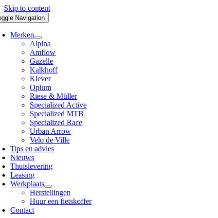
Skip to content
oggle Navigation
Merken
Alpina
Amflow
Gazelle
Kalkhoff
Klever
Opium
Riese & Müller
Specialized Active
Specialized MTB
Specialized Race
Urban Arrow
Velo de Ville
Tips en advies
Nieuws
Thuislevering
Leasing
Werkplaats
Herstellingen
Huur een fietskoffer
Contact