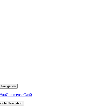
 Navigation
WooCommerce Cart
0
oggle Navigation