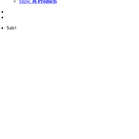
Show
36 Products
Sale!