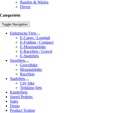
Banden & Wielen
Divers
Categorieën
Toggle Navigation
Elektrische Fiets
E-Cargo / Longtail
E-Folding / Compact
E-Mountainbike
E-Racefiets / Gravel
E-Stadsfiets
Sportfiets
Gravelbike
Mountainbike
Racefiets
Stadsfiets
City bike
Trekking fiets
Kinderfiets
Speed Pedelec
Sales
Demo
Product Testing