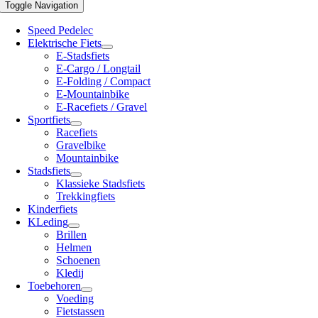
Toggle Navigation
Speed Pedelec
Elektrische Fiets
E-Stadsfiets
E-Cargo / Longtail
E-Folding / Compact
E-Mountainbike
E-Racefiets / Gravel
Sportfiets
Racefiets
Gravelbike
Mountainbike
Stadsfiets
Klassieke Stadsfiets
Trekkingfiets
Kinderfiets
KLeding
Brillen
Helmen
Schoenen
Kledij
Toebehoren
Voeding
Fietstassen