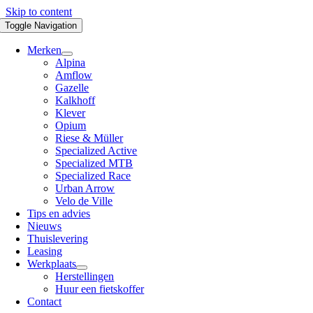
Skip to content
Toggle Navigation
Merken
Alpina
Amflow
Gazelle
Kalkhoff
Klever
Opium
Riese & Müller
Specialized Active
Specialized MTB
Specialized Race
Urban Arrow
Velo de Ville
Tips en advies
Nieuws
Thuislevering
Leasing
Werkplaats
Herstellingen
Huur een fietskoffer
Contact