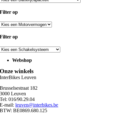
Filter op
Filter op
Webshop
Onze winkels
InterBikes Leuven
Brusselsestraat 182
3000 Leuven
Tel: 016/90.29.04
E-mail:
leuven@interbikes.be
BTW: BE0869.680.125
Ma
09:00 – 12:30
13:00 – 18:30
Di
09:00 – 12:30
13:00 – 18:30
Wo
09:00 – 12:30
13:00 – 18:30
Do
09:00 – 12:30
13:00 – 18:30