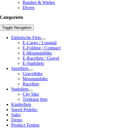
Banden & Wielen
Divers
Categorieën
Toggle Navigation
Elektrische Fiets
E-Cargo / Longtail
E-Folding / Compact
E-Mountainbike
E-Racefiets / Gravel
E-Stadsfiets
Sportfiets
Gravelbike
Mountainbike
Racefiets
Stadsfiets
City bike
Trekking fiets
Kinderfiets
Speed Pedelec
Sales
Demo
Product Testing