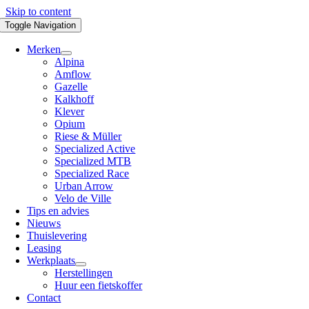
Skip to content
Toggle Navigation
Merken
Alpina
Amflow
Gazelle
Kalkhoff
Klever
Opium
Riese & Müller
Specialized Active
Specialized MTB
Specialized Race
Urban Arrow
Velo de Ville
Tips en advies
Nieuws
Thuislevering
Leasing
Werkplaats
Herstellingen
Huur een fietskoffer
Contact