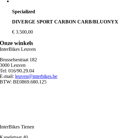
Specialized
DIVERGE SPORT CARBON CARB/BLUONYX
€
3.500,00
Onze winkels
InterBikes Leuven
Brusselsestraat 182
3000 Leuven
Tel: 016/90.29.04
E-mail:
leuven@interbikes.be
BTW: BE0869.680.125
Ma
09:00 – 12:30
13:00 – 18:30
Di
09:00 – 12:30
13:00 – 18:30
Wo
09:00 – 12:30
13:00 – 18:30
Do
09:00 – 12:30
13:00 – 18:30
Vr
09:00 – 12:30
13:00 – 18:30
Za
10:00 – 17:00
Zondag
Gesloten
InterBikes Tienen
Kapelstraat 40