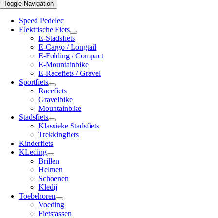
Toggle Navigation
Speed Pedelec
Elektrische Fiets
E-Stadsfiets
E-Cargo / Longtail
E-Folding / Compact
E-Mountainbike
E-Racefiets / Gravel
Sportfiets
Racefiets
Gravelbike
Mountainbike
Stadsfiets
Klassieke Stadsfiets
Trekkingfiets
Kinderfiets
KLeding
Brillen
Helmen
Schoenen
Kledij
Toebehoren
Voeding
Fietstassen